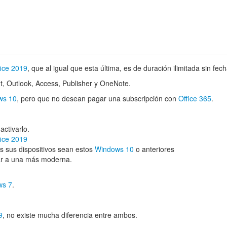
fice 2019
, que al igual que esta última, es de duración ilimitada sin fe
nt, Outlook, Access, Publisher y OneNote.
ws 10
, pero que no desean pagar una subscripción con
Office 365
.
activarlo.
fice 2019
s sus dispositivos sean estos
Windows 10
o anteriores
zar a una más moderna.
ws 7
.
9
, no existe mucha diferencia entre ambos.