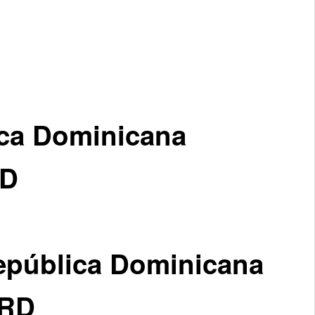
ica Dominicana
RD
República Dominicana
 RD