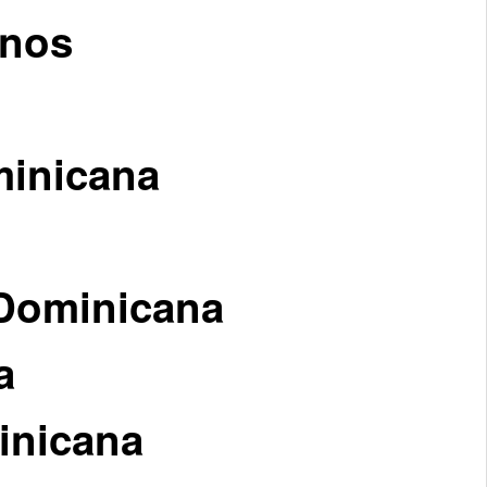
anos
minicana
 Dominicana
a
inicana