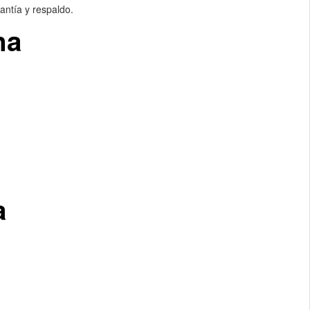
antía y respaldo.
na
a