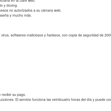
ectarla en la Dark web.
o y doxing.
ccesos no autorizados a su cámara web.
traseña y mucho más.
virus, softwares maliciosos y hackeos, con copia de seguridad de 200G
 recibir su pago.
trucciones. El servicio funciona las veinticuatro horas del día y puede