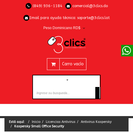
(849) 936-1184
comercial@3clics.do
Email para ayuda técnica:
soporte@3clics.lat
Peso Dominicano RD$
Carro vacío
CATEGORÍAS
Está aquí:
Inicio
Licencias Antivirus
Antivirus Kaspersky
Kaspersky Small Office Security