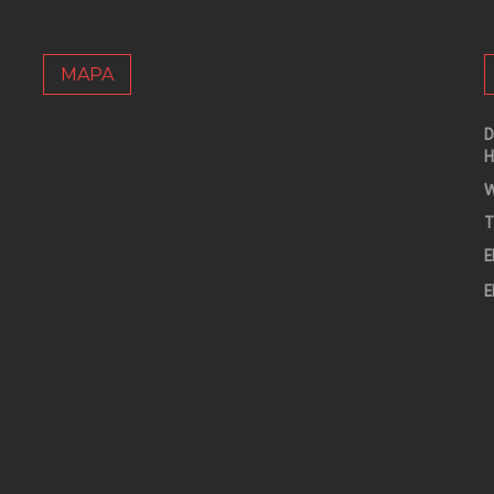
MAPA
D
H
W
T
E
E