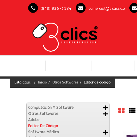
(849) 936-1184
comercial@3clics.do
COMPUTACIÓN Y
INICIO
LICENCIAS OFFICE
SOFTWARE
Está aquí:
Inicio
Otros Softwares
Editor de código
Computación Y Software
Otros Softwares
Adobe
Editor De Código
Software Médico