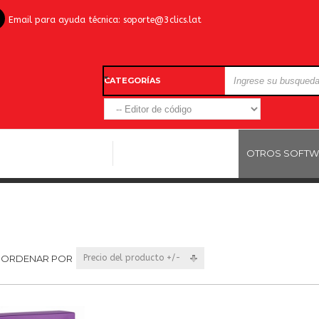
Email para ayuda técnica:
soporte@3clics.lat
CATEGORÍAS
LICENCIAS WINDOWS
LICENCIAS ANTIVIRUS
OTROS SOFTW
ORDENAR POR
Precio del producto +/-