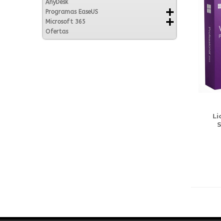
AnyDesk
Programas EaseUS
Microsoft 365
Ofertas
Li
S