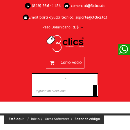
(849) 936-1184
comercial@3clics.do
Email para ayuda técnica:
soporte@3clics.lat
Peso Dominicano RD$
Carro vacío
CATEGORÍAS
Está aquí:
Inicio
Otros Softwares
Editor de código