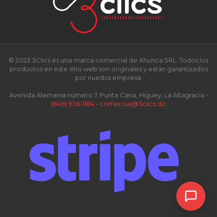
© 2023 3Clics es una marca comercial de Xhunca SRL. Todos los
productos en este sitio web son originales y están garantizados
por nuestra empresa.
Avenida Alemania número 7, Punta Cana, Higuey, La Altagracia -
(849) 936-1184
-
comercial@3clics.do