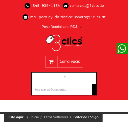
(849) 936-1184
comercial@3clics.do
Email para ayuda técnica:
soporte@3clics.lat
Peso Dominicano RD$
Carro vacío
CATEGORÍAS
Está aquí:
Inicio
Otros Softwares
Editor de código