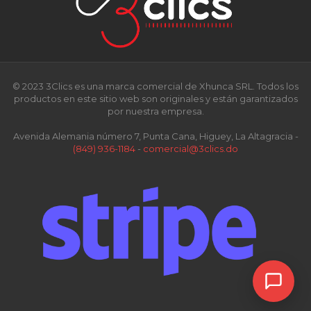
© 2023 3Clics es una marca comercial de Xhunca SRL. Todos los
productos en este sitio web son originales y están garantizados
por nuestra empresa.
Avenida Alemania número 7, Punta Cana, Higuey, La Altagracia -
(849) 936-1184
-
comercial@3clics.do