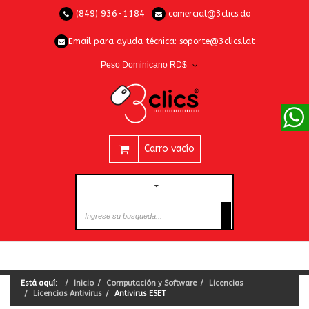
(849) 936-1184
comercial@3clics.do
Email para ayuda técnica:
soporte@3clics.lat
Peso Dominicano RD$
Carro vacío
CATEGORÍAS
Está aquí:
Inicio
Computación y Software
Licencias
Licencias Antivirus
Antivirus ESET