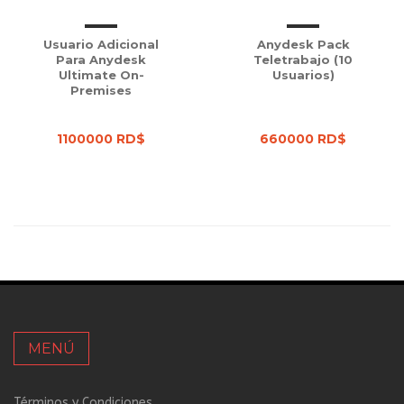
Usuario Adicional
Anydesk Pack
Para Anydesk
Teletrabajo (10
Ultimate On-
Usuarios)
Premises
1100000 RD$
660000 RD$
MENÚ
Términos y Condiciones