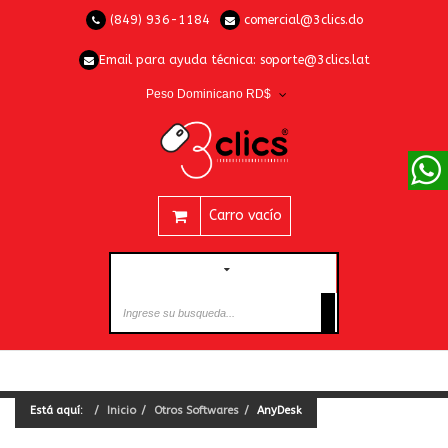
(849) 936-1184
comercial@3clics.do
Email para ayuda técnica:
soporte@3clics.lat
Peso Dominicano RD$
Carro vacío
CATEGORÍAS
Está aquí:
Inicio
Otros Softwares
AnyDesk