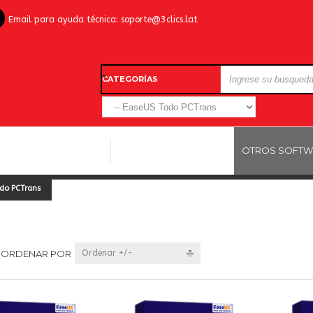
Email para ayuda técnica:
soporte@3clics.lat
CATEGORÍAS
LICENCIAS WINDOWS
LICENCIAS ANTIVIRUS
OTROS SOFTW
do PCTrans
ORDENAR POR
Ordenar +/-