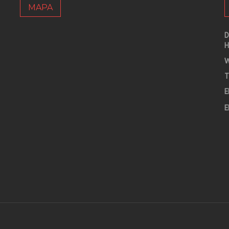
MAPA
D
H
W
T
E
E