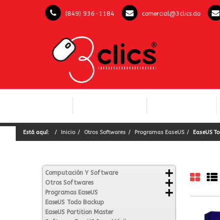
(849) 936-1184
comercial@3clics.do
COMPUTACIÓN Y
INICIO
LICENCIAS OFFICE
SOFTWARE
Está aquí:
Inicio
Otros Softwares
Programas EaseUS
EaseUS To
Computación Y Software
Otros Softwares
Programas EaseUS
EaseUS Todo Backup
EaseUS Partition Master