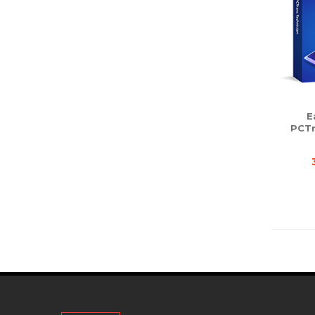
E
PCTr