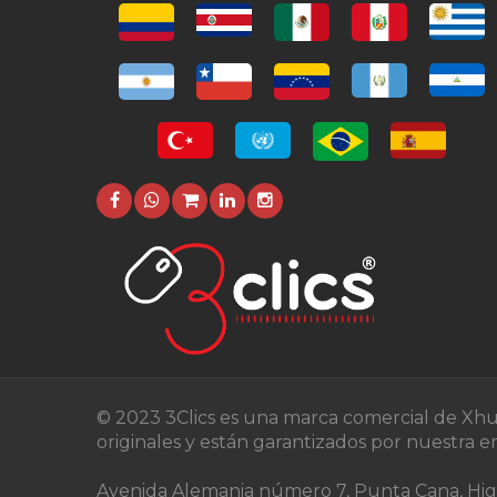
© 2023 3Clics es una marca comercial de Xhu
originales y están garantizados por nuestra 
Avenida Alemania número 7, Punta Cana, Higu