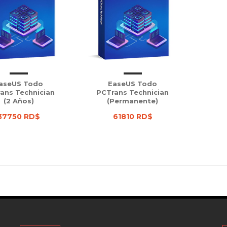
aseUS Todo
EaseUS Todo
ans Technician
PCTrans Technician
(2 Años)
(Permanente)
37750 RD$
61810 RD$