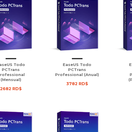
aseUS Todo
EaseUS Todo
E
PCTrans
PCTrans
rofessional
Professional (Anual)
P
(Mensual)
(
3782 RD$
2682 RD$