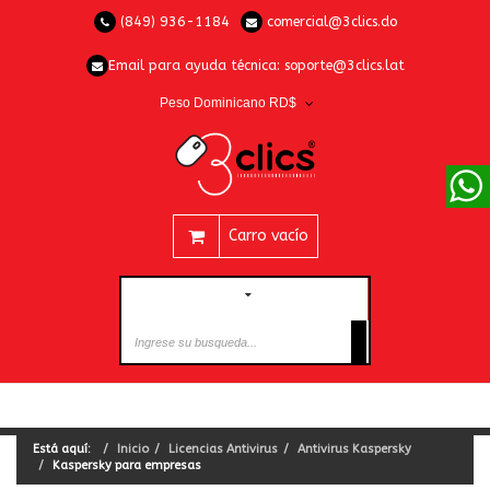
(849) 936-1184
comercial@3clics.do
Email para ayuda técnica:
soporte@3clics.lat
Peso Dominicano RD$
Carro vacío
CATEGORÍAS
Está aquí:
Inicio
Licencias Antivirus
Antivirus Kaspersky
Kaspersky para empresas