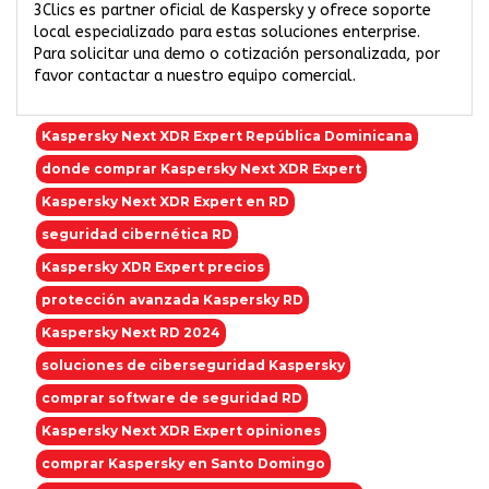
3Clics es partner oficial de Kaspersky y ofrece soporte
local especializado para estas soluciones enterprise.
Para solicitar una demo o cotización personalizada, por
favor contactar a nuestro equipo comercial.
Kaspersky Next XDR Expert República Dominicana
donde comprar Kaspersky Next XDR Expert
Kaspersky Next XDR Expert en RD
seguridad cibernética RD
Kaspersky XDR Expert precios
protección avanzada Kaspersky RD
Kaspersky Next RD 2024
soluciones de ciberseguridad Kaspersky
comprar software de seguridad RD
Kaspersky Next XDR Expert opiniones
comprar Kaspersky en Santo Domingo