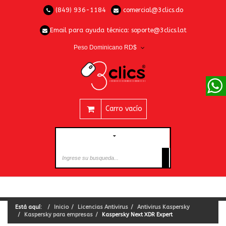
(849) 936-1184
comercial@3clics.do
Email para ayuda técnica:
soporte@3clics.lat
Peso Dominicano RD$
Carro vacío
CATEGORÍAS
Está aquí:
Inicio
Licencias Antivirus
Antivirus Kaspersky
Kaspersky para empresas
Kaspersky Next XDR Expert