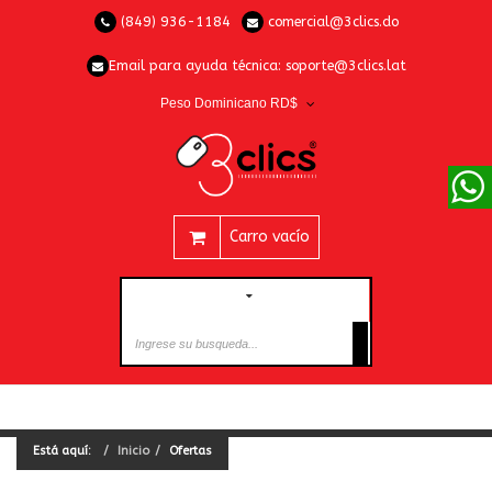
(849) 936-1184
comercial@3clics.do
Email para ayuda técnica:
soporte@3clics.lat
Peso Dominicano RD$
Carro vacío
CATEGORÍAS
Está aquí:
Inicio
Ofertas