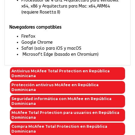
Procesador de 4 GHz Arquitectura para Windows:
x64, x86 y Arquitectura para Mac: x64,ARM64
(requiere Rosetta II)
Navegadores compatibles
Firefox
Google Chrome
Safari (solo para iOS y macOS
Microsoft Edge (basado en Chromium)
Antivirus McAfee Total Protection en República
Dominicana
Protección antivirus McAfee en República
Dominicana
Seguridad informática con McAfee en República
Dominicana
McAfee Total Protection para usuarios en República
Dominicana
Compra McAfee Total Protection en República
Dominicana