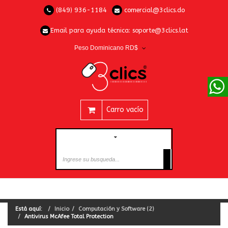
(849) 936-1184
comercial@3clics.do
Email para ayuda técnica:
soporte@3clics.lat
Peso Dominicano RD$
Carro vacío
CATEGORÍAS
Está aquí:
Inicio
Computación y Software (2)
Antivirus McAfee Total Protection