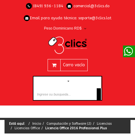
(849) 936-1184
comercial@3clics.do
Email para ayuda técnica:
soporte@3clics.lat
Peso Dominicano RD$
Carro vacío
CATEGORÍAS
Está aquí:
Inicio
Computación y Software (2)
Licencias
Licencias Office
Licencia Office 2016 Professional Plus