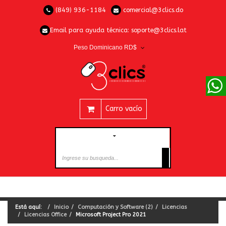
(849) 936-1184
comercial@3clics.do
Email para ayuda técnica:
soporte@3clics.lat
Peso Dominicano RD$
Carro vacío
CATEGORÍAS
Está aquí:
Inicio
Computación y Software (2)
Licencias
Licencias Office
Microsoft Project Pro 2021