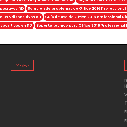
spositivos RD
Solución de problemas de Office 2016 Professional 
Plus 5 dispositivos RD
Guía de uso de Office 2016 Professional P
ispositivos en RD
Soporte técnico para Office 2016 Professional 
MAPA
D
H
W
T
E
E