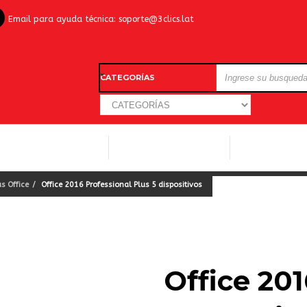
Email para ayuda técnica:
soporte@3clics.lat
CATEGORÍAS
LICENCIAS WINDOWS
LICENCIAS ANTIVIRUS
OTROS SOFTW
s Office
Office 2016 Professional Plus 5 dispositivos
Office 201