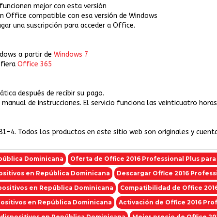
funcionen mejor con esta versión
un Office compatible con esa versión de Windows
gar una suscripción para acceder a Office.
dows a partir de
Windows 7
efiera
Office 365
tica después de recibir su pago.
el manual de instrucciones. El servicio funciona las veinticuatro ho
81-4. Todos los productos en este sitio web son originales y cuent
epública Dominicana
Oferta de Office 2016 Professional Plus para
positivos en República Dominicana
Descargar Office 2016 Professi
spositivos en República Dominicana
Compatibilidad de Office 2016
spositivos en República Dominicana
Activación de Office 2016 Prof
5 dispositivos en República Dominicana
Mejor precio de Office 20