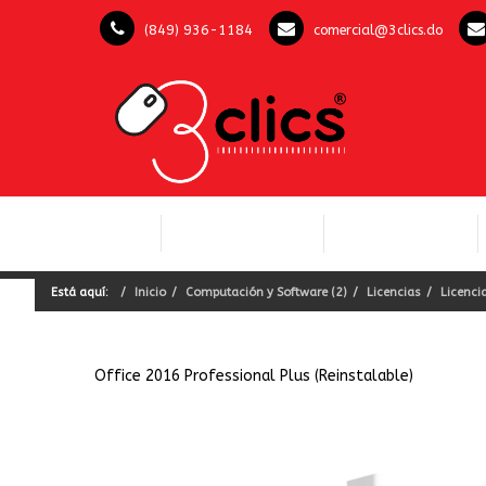
(849) 936-1184
comercial@3clics.do
COMPUTACIÓN Y
INICIO
LICENCIAS OFFICE
SOFTWARE
Está aquí:
Inicio
Computación y Software (2)
Licencias
Licencia
Office 2016 Professional Plus (Reinstalable)