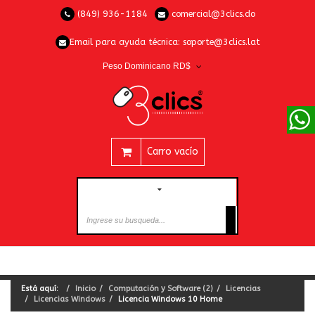
(849) 936-1184
comercial@3clics.do
Email para ayuda técnica:
soporte@3clics.lat
Peso Dominicano RD$
Carro vacío
CATEGORÍAS
Está aquí:
Inicio
Computación y Software (2)
Licencias
Licencias Windows
Licencia Windows 10 Home