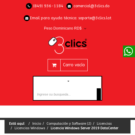
(849) 936-1184
comercial@3clics.do
Email para ayuda técnica:
soporte@3clics.lat
Peso Dominicano RD$
Carro vacío
CATEGORÍAS
Está aquí:
Inicio
Computación y Software (2)
Licencias
Licencias Windows
Licencia Windows Server 2019 DataCenter