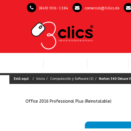
(849) 936-1184
comercial@3clics.do
COMPUTACIÓN Y
INICIO
LICENCIAS OFFICE
SOFTWARE
Está aquí:
Inicio
Computación y Software (2)
Norton 360 Deluxe 3
Office 2016 Professional Plus (Reinstalable)