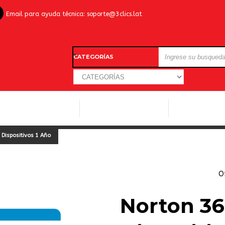
Email para ayuda técnica:
soporte@3clics.lat
CATEGORÍAS
LICENCIAS WINDOWS
LICENCIAS ANTIVIRUS
OTROS SOFTW
 Dispositivos 1 Año
O
Norton 36