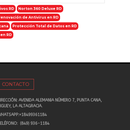
tivos RD
Norton 360 Deluxe RD
Renovación de Antivirus en RD
cana
Protección Total de Datos en RD
 en RD
CONTACTO
IRECCIÓN: AVENIDA ALEMANIA NÚMERO 7, PUNTA CANA,
IGUEY, LA ALTAGRACIA.
HATSAPP:
+18499361184
ELÉFONO:
(849) 936-1184