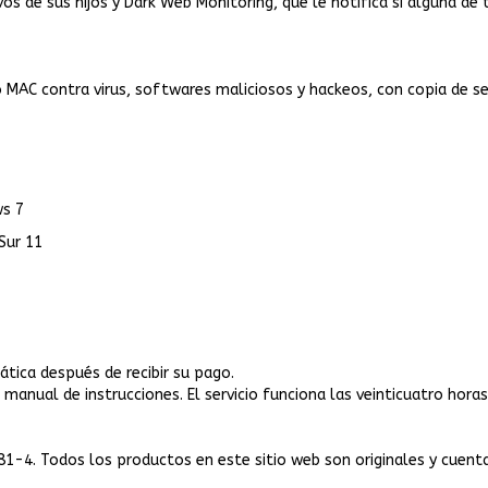
vos de sus hijos y Dark Web Monitoring, que le notifica si alguna de
o MAC contra virus, softwares maliciosos y hackeos, con copia de s
ws 7
Sur 11
tica después de recibir su pago.
el manual de instrucciones. El servicio funciona las veinticuatro ho
81-4. Todos los productos en este sitio web son originales y cuent