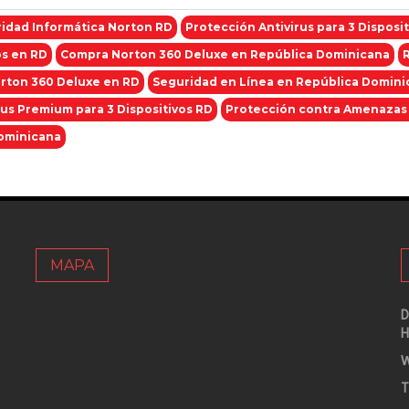
idad Informática Norton RD
Protección Antivirus para 3 Disposi
os en RD
Compra Norton 360 Deluxe en República Dominicana
rton 360 Deluxe en RD
Seguridad en Línea en República Domini
rus Premium para 3 Dispositivos RD
Protección contra Amenazas
ominicana
MAPA
D
H
W
T