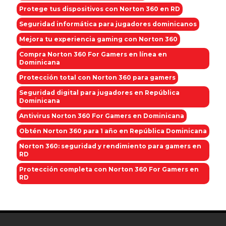
Protege tus dispositivos con Norton 360 en RD
Seguridad informática para jugadores dominicanos
Mejora tu experiencia gaming con Norton 360
Compra Norton 360 For Gamers en línea en
Dominicana
Protección total con Norton 360 para gamers
Seguridad digital para jugadores en República
Dominicana
Antivirus Norton 360 For Gamers en Dominicana
Obtén Norton 360 para 1 año en República Dominicana
Norton 360: seguridad y rendimiento para gamers en
RD
Protección completa con Norton 360 For Gamers en
RD