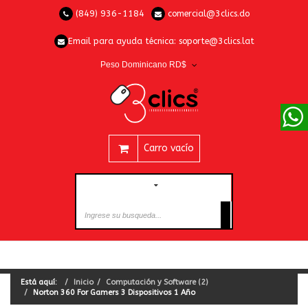
(849) 936-1184
comercial@3clics.do
Email para ayuda técnica:
soporte@3clics.lat
Peso Dominicano RD$
Carro vacío
CATEGORÍAS
Está aquí:
Inicio
Computación y Software (2)
Norton 360 For Gamers 3 Dispositivos 1 Año