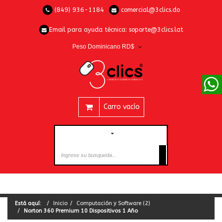
(849) 936-1184
comercial@3clics.do
Email para ayuda técnica:
soporte@3clics.lat
Peso Dominicano RD$
Carro vacío
CATEGORÍAS
Está aquí:
Inicio
Computación y Software (2)
Norton 360 Premium 10 Dispositivos 1 Año