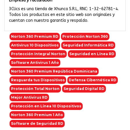
Empresa y facturación
3Clics es una tienda de Xhunca S.R.L, RNC: 1-32-62781-4.
Todos los productos en este sitio web son originales y
cuentan con nuestra garantía y respaldo.
Norton 360 Premium RD
Protección Norton 360
Antivirus 10 Dispositivos
Seguridad Informática RD
Protección Integral Norton
Seguridad en Línea RD
Software Antivirus 1 Año
Norton 360 Premium República Dominicana
Resguarda tus Dispositivos
Defensa Cibernética RD
Protección Total Norton
Seguridad Digital RD
Mejor Antivirus RD
Protección en Línea 10 Dispositivos
Norton 360 Premium 1 Año
Software de Seguridad RD