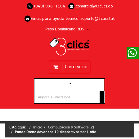
(849) 936-1184
comercial@3clics.do
Email para ayuda técnica:
soporte@3clics.lat
Peso Dominicano RD$
Carro vacío
CATEGORÍAS
Está aquí:
Inicio
Computación y Software (2)
Panda Dome Advanced 10 dispositivos por 1 año