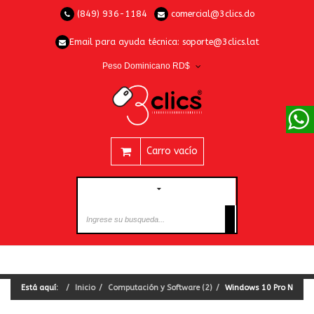
(849) 936-1184
comercial@3clics.do
Email para ayuda técnica:
soporte@3clics.lat
Peso Dominicano RD$
Carro vacío
CATEGORÍAS
Está aquí:
Inicio
Computación y Software (2)
Windows 10 Pro N