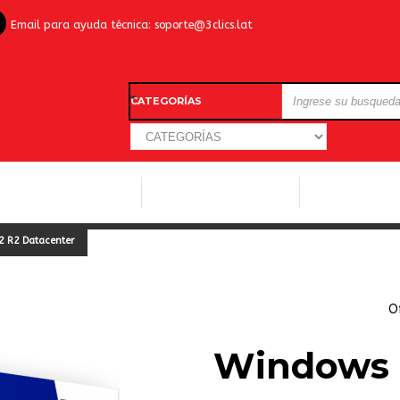
Email para ayuda técnica:
soporte@3clics.lat
CATEGORÍAS
LICENCIAS WINDOWS
LICENCIAS ANTIVIRUS
OTROS SOFTW
2 R2 Datacenter
O
Windows S