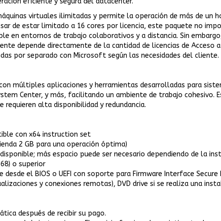
ación eficiente y segura del datacenter.
quinas virtuales ilimitadas y permite la operación de más de un ho
pesar de estar limitado a 16 cores por licencia, este paquete no im
ble en entornos de trabajo colaborativos y a distancia. Sin embar
e depende directamente de la cantidad de licencias de Acceso a Cl
ridas por separado con Microsoft según las necesidades del cliente.
on múltiples aplicaciones y herramientas desarrolladas para sist
 System Center, y más, facilitando un ambiente de trabajo cohesivo.
 requieren alta disponibilidad y redundancia.
ible con x64 instruction set
ienda 2 GB para una operación óptima)
disponible; más espacio puede ser necesario dependiendo de la inst
68) o superior
ue desde el BIOS o UEFI con soporte para Firmware Interface Secure
alizaciones y conexiones remotas), DVD drive si se realiza una inst
tica después de recibir su pago.