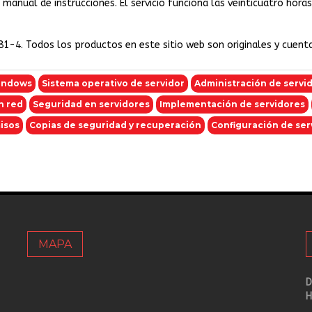
el manual de instrucciones. El servicio funciona las veinticuatro ho
81-4. Todos los productos en este sitio web son originales y cuent
indows
Sistema operativo de servidor
Administración de servi
n red
Seguridad en servidores
Implementación de servidores
isos
Copias de seguridad y recuperación
Configuración de ser
MAPA
D
H