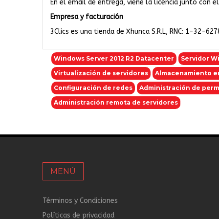
En el email de entrega, viene la licencia junto con 
Empresa y facturación
3Clics es una tienda de Xhunca S.R.L, RNC: 1-32-627
Windows Server 2012 R2 Datacenter
Servidor W
Virtualización de servidores
Almacenamiento e
Configuración de redes
Administración de perm
Administración remota de servidores
MENÚ
Términos y Condiciones
Políticas de privacidad