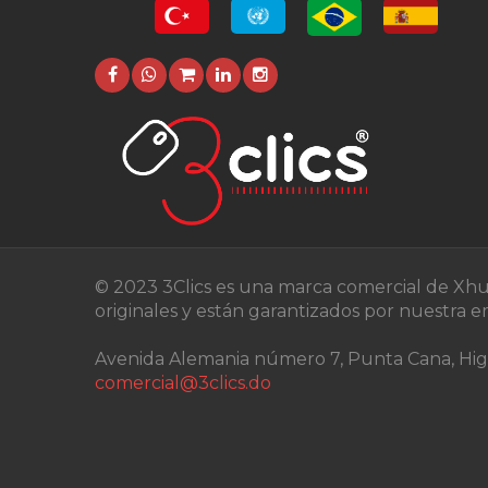
© 2023 3Clics es una marca comercial de Xhu
originales y están garantizados por nuestra 
Avenida Alemania número 7, Punta Cana, Higu
comercial@3clics.do