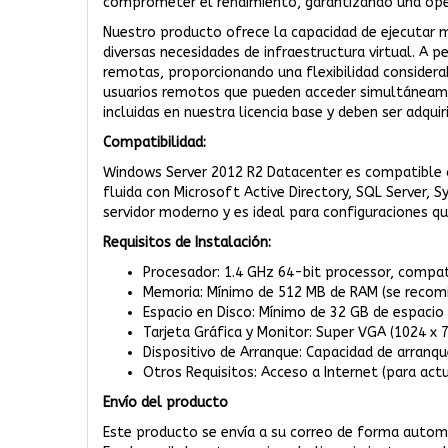
comprometer el rendimiento, garantizando una oper
Nuestro producto ofrece la capacidad de ejecutar má
diversas necesidades de infraestructura virtual. A 
remotas, proporcionando una flexibilidad considera
usuarios remotos que pueden acceder simultáneament
incluidas en nuestra licencia base y deben ser adqui
Compatibilidad:
Windows Server 2012 R2 Datacenter es compatible c
fluida con Microsoft Active Directory, SQL Server,
servidor moderno y es ideal para configuraciones que
Requisitos de Instalación:
Procesador: 1.4 GHz 64-bit processor, compat
Memoria: Mínimo de 512 MB de RAM (se recom
Espacio en Disco: Mínimo de 32 GB de espacio 
Tarjeta Gráfica y Monitor: Super VGA (1024 x 7
Dispositivo de Arranque: Capacidad de arranq
Otros Requisitos: Acceso a Internet (para actu
Envío del producto
Este producto se envía a su correo de forma automá