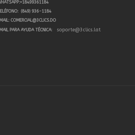
HATSAPP:
+18499361184
ELÉFONO:
(849) 936-1184
MAIL:
COMERCIAL@3CLICS.DO
soporte@3clics.lat
MAIL PARA AYUDA TÉCNICA: