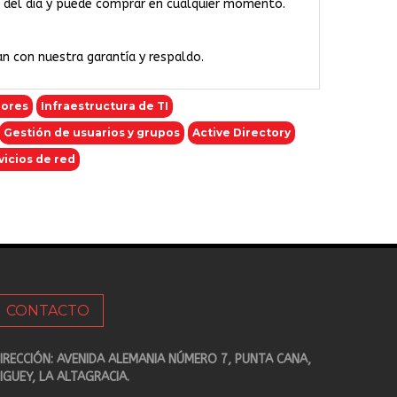
ras del día y puede comprar en cualquier momento.
an con nuestra garantía y respaldo.
dores
Infraestructura de TI
Gestión de usuarios y grupos
Active Directory
vicios de red
CONTACTO
IRECCIÓN: AVENIDA ALEMANIA NÚMERO 7, PUNTA CANA,
IGUEY, LA ALTAGRACIA.