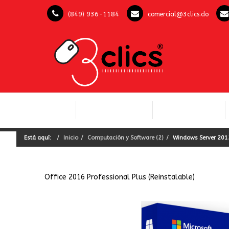
(849) 936-1184
comercial@3clics.do
COMPUTACIÓN Y
INICIO
LICENCIAS OFFICE
SOFTWARE
Está aquí:
Inicio
Computación y Software (2)
Windows Server 201
Office 2016 Professional Plus (Reinstalable)