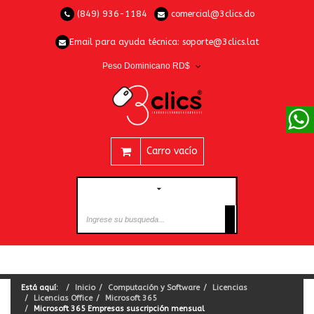
(849) 936-1184
comercial@3clics.do
Email para ayuda técnica:
soporte@3clics.lat
Peso Dominicano RD$
Carro vacío
CATEGORÍAS
Está aquí:
Inicio
Computación y Software
Licencias
Licencias Office
Microsoft 365
Microsoft 365 Empresas suscripción mensual