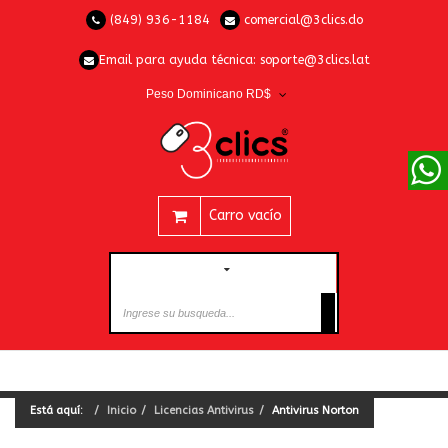
(849) 936-1184
comercial@3clics.do
Email para ayuda técnica:
soporte@3clics.lat
Peso Dominicano RD$
Carro vacío
CATEGORÍAS
Está aquí:
Inicio
Licencias Antivirus
Antivirus Norton