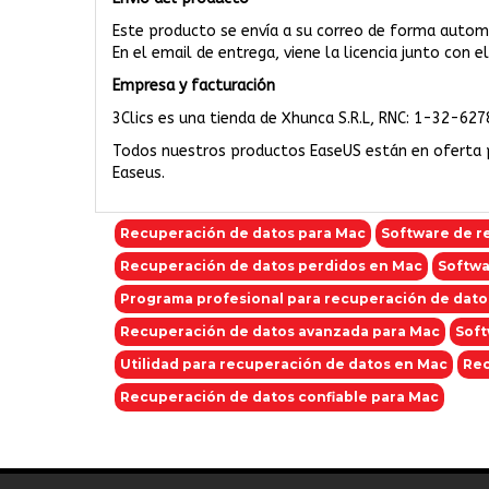
Este producto se envía a su correo de forma automá
En el email de entrega, viene la licencia junto con 
Empresa y facturación
3Clics es una tienda de Xhunca S.R.L, RNC: 1-32-627
Todos nuestros productos EaseUS están en oferta 
Easeus.
Recuperación de datos para Mac
Software de r
Recuperación de datos perdidos en Mac
Softwa
Programa profesional para recuperación de dato
Recuperación de datos avanzada para Mac
Soft
Utilidad para recuperación de datos en Mac
Rec
Recuperación de datos confiable para Mac