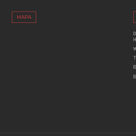
MAPA
D
H
W
T
E
E