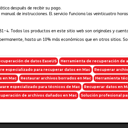
tica después de recibir su pago.
el manual de instrucciones. El servicio funciona las veinticuatro ho
81-4. Todos los productos en este sitio web son originales y cuent
permanente, hasta un 10% más económicos que en otros sitios. S
ecuperación de datos EaseUS
Herramienta de recuperación de a
re especializado para recuperar datos en Mac
Recuperar archiv
s en Mac
Restaurar archivos borrados en Mac
Herramienta téc
ware especializado para técnicos de Mac
Recuperar datos en M
uperación de archivos dañados en Mac
Solución profesional pa