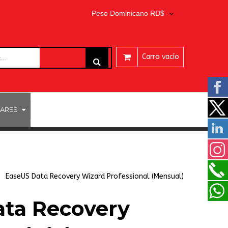
Peso Dominicano RD$
Carro vacío
ARES
PROGRAMAS EASEUS
EaseUS Data Recovery Wizard Professional (Mensual)
ta Recovery