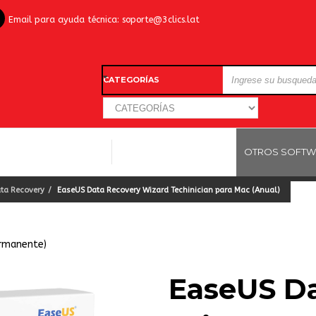
Email para ayuda técnica:
soporte@3clics.lat
CATEGORÍAS
LICENCIAS WINDOWS
LICENCIAS ANTIVIRUS
OTROS SOFTW
ta Recovery
EaseUS Data Recovery Wizard Techinician para Mac (Anual)
ermanente)
EaseUS Da