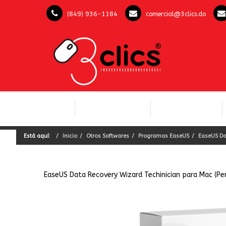
(849) 936-1184
comercial@3clics.do
COMPUTACIÓN Y
INICIO
LICENCIAS OFFICE
SOFTWARE
Está aquí:
Inicio
Otros Softwares
Programas EaseUS
EaseUS Da
EaseUS Data Recovery Wizard Techinician para Mac (P