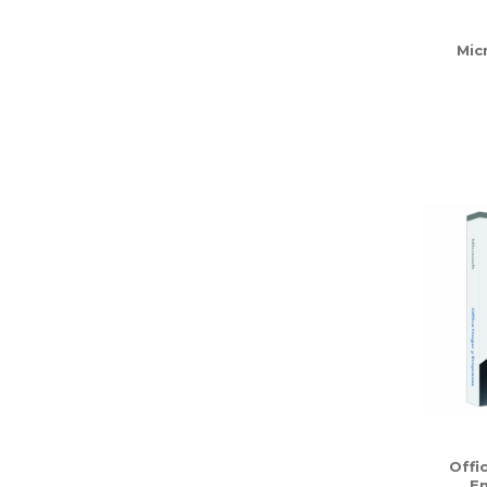
Mic
Offi
E