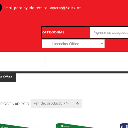
Email para ayuda técnica:
soporte@3clics.lat
CATEGORÍAS
LICENCIAS WINDOWS
LICENCIAS ANTIVIRUS
OTROS SOFTW
s Office
ORDENAR POR
Ref. del producto +/-