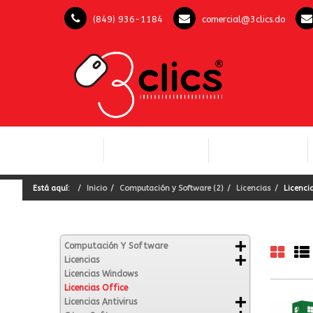
(849) 936-1184
comercial@3clics.do
COMPUTACIÓN Y
INICIO
LICENCIAS OFFICE
SOFTWARE
Está aquí:
Inicio
Computación y Software (2)
Licencias
Licencia
Computación Y Software
Licencias
Licencias Windows
Licencias Office
Licencias Antivirus